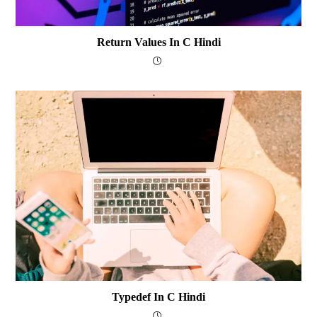
Return Values In C Hindi
Typedef In C Hindi