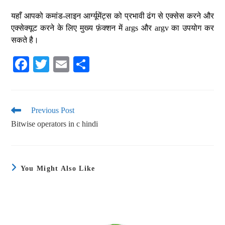
यहाँ आपको कमांड-लाइन आर्ग्यूमेंट्स को प्रभावी ढंग से एक्सेस करने और
एक्सेक्यूट करने के लिए मुख्य फ़ंक्शन में args और argv का उपयोग कर
सकते है।
Fa
T
E
S
ce
wi
m
ha
bo
tte
ail
re
ok
r
Previous Post
Bitwise operators in c hindi
You Might Also Like