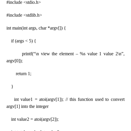
#include <stdio.h>
#include <stdlib.h>
int main(int args, char *argv[]) {
if (args < 5) {
printf(“\n view the element – %s value 1 value 2\n”,
argv[0]);
return 1;
}
int value1 = atoi(argv[1]); // this function used to convert
argv[1] into the integer
int value2 = atoi(argv[2]);