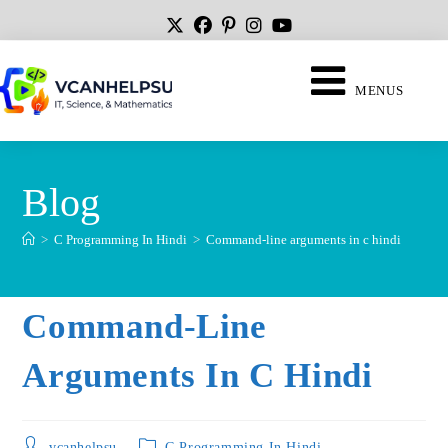
MENUS
Blog
>
C Programming In Hindi
>
Command-line arguments in c hindi
Command-Line
Arguments In C Hindi
vcanhelpsu
C Programming In Hindi