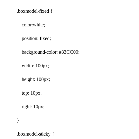
.boxmodel-fixed {
color:white;
position: fixed;
background-color: #33CC00;
width: 100px;
height: 100px;
top: 10px;
right: 10px;
}
.boxmodel-sticky {