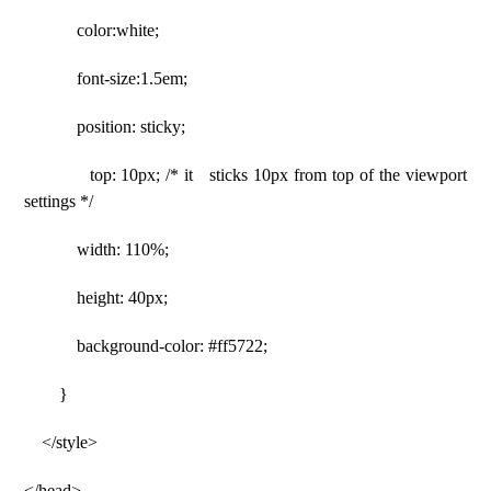
color:white;
font-size:1.5em;
position: sticky;
top: 10px; /* it sticks 10px from top of the viewport
settings */
width: 110%;
height: 40px;
background-color: #ff5722;
}
</style>
</head>