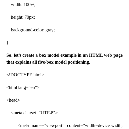
width: 100%;
height: 70px;
background-color: gray;
}
So, let’s create a box model example in an HTML web page
that explains all five-box model positioning.
<!DOCTYPE html>
<html lang=”en”>
<head>
<meta charset=”UTF-8″>
<meta name=”viewport” content=”width=device-width,