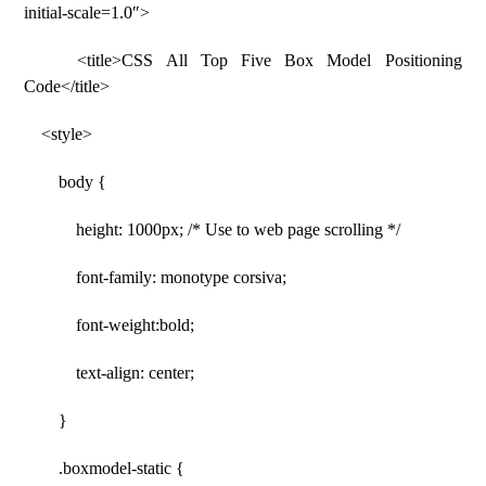
initial-scale=1.0″>
<title>CSS All Top Five Box Model Positioning
Code</title>
<style>
body {
height: 1000px; /* Use to web page scrolling */
font-family: monotype corsiva;
font-weight:bold;
text-align: center;
}
.boxmodel-static {