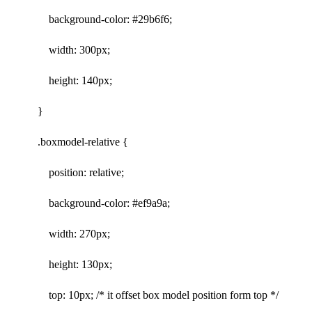
background-color: #29b6f6;
width: 300px;
height: 140px;
}
.boxmodel-relative {
position: relative;
background-color: #ef9a9a;
width: 270px;
height: 130px;
top: 10px; /* it offset box model position form top */