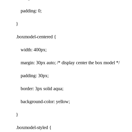
padding: 0;
}
.boxmodel-centered {
width: 400px;
margin: 30px auto; /* display center the box model */
padding: 30px;
border: 3px solid aqua;
background-color: yellow;
}
.boxmodel-styled {