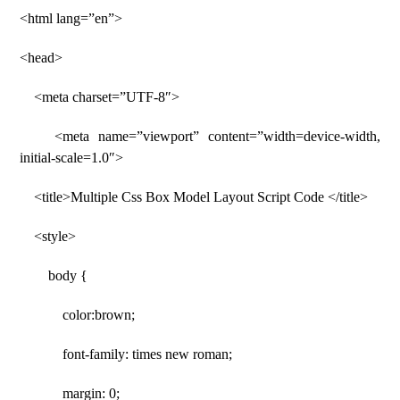
<html lang=”en”>
<head>
<meta charset=”UTF-8″>
<meta name=”viewport” content=”width=device-width,
initial-scale=1.0″>
<title>Multiple Css Box Model Layout Script Code </title>
<style>
body {
color:brown;
font-family: times new roman;
margin: 0;