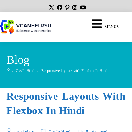
MENUS
Blog
>
Css In Hindi
>
Responsive layouts with Flexbox In Hindi
Responsive Layouts With
Flexbox In Hindi
vcanhelpsu
Css In Hindi
5 mins read