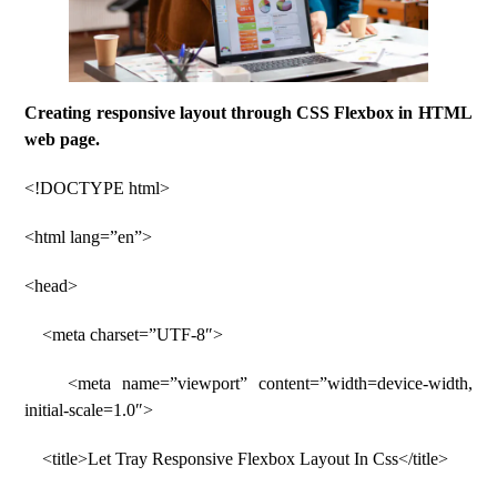
Creating responsive layout through CSS Flexbox in HTML
web page.
<!DOCTYPE html>
<html lang=”en”>
<head>
<meta charset=”UTF-8″>
<meta name=”viewport” content=”width=device-width,
initial-scale=1.0″>
<title>Let Tray Responsive Flexbox Layout In Css</title>