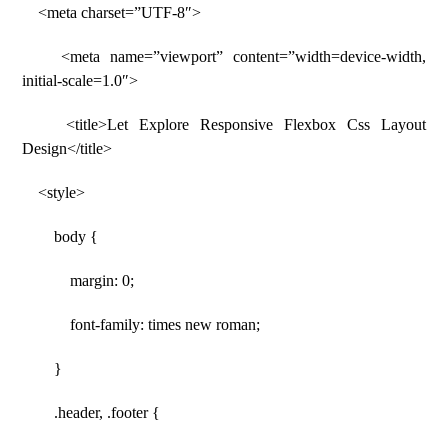
<meta charset=”UTF-8″>
<meta name=”viewport” content=”width=device-width,
initial-scale=1.0″>
<title>Let Explore Responsive Flexbox Css Layout
Design</title>
<style>
body {
margin: 0;
font-family: times new roman;
}
.header, .footer {