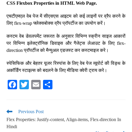
CSS Flexbox Properties in HTML Web Page.
एचटीएमएल वेब पेज में सीएसएस आइटम को कई लाइनों पर व्रैप करने के
लिए flex-wrap फ्लेक्सबोक्स व्रैप प्रॉपर्टीज का उपयोग करें।
कस्टम वेब डेवलपमेंट जरूरत के अनुसार विभिन्न स्क्रीन साइज आकारों
पर विभिन्न इलेक्ट्रॉनिक डिवाइस और गैजेट्स लेआउट के लिए flex-
direction प्रॉपर्टीज को मैन्युअल एडजस्ट कर कस्टमाइज करे।
स्पेसिफिक और बेहतर यूजर रिस्पांस के लिए वेब पेज व्यूपोर्ट की विड्थ के
अकॉर्डिंग स्टाइल्स को बदलने के लिए मीडिया क्वेरी ट्राय करे।
Fa
T
E
S
ce
wi
m
ha
bo
tte
ail
re
ok
r
Previous Post
Flex Properties: Justify-content, Align-items, Flex-direction In
Hindi