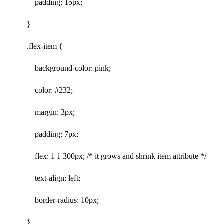
padding: 15px;
}
.flex-item {
background-color: pink;
color: #232;
margin: 3px;
padding: 7px;
flex: 1 1 300px; /* it grows and shrink item attribute */
text-align: left;
border-radius: 10px;
}