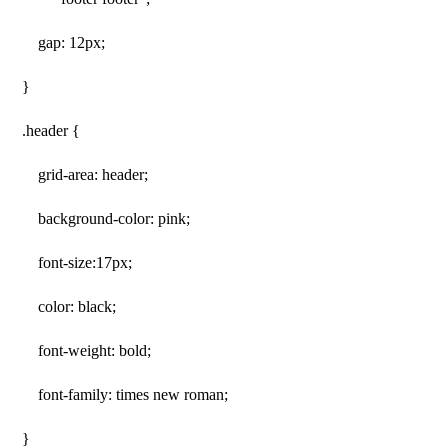
gap: 12px;
}
.header {
grid-area: header;
background-color: pink;
font-size:17px;
color: black;
font-weight: bold;
font-family: times new roman;
}