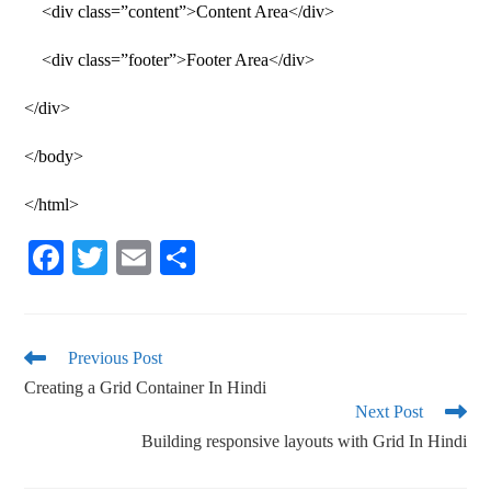
<div class=”content”>Content Area</div>
<div class=”footer”>Footer Area</div>
</div>
</body>
</html>
Fa
T
E
S
ce
wi
m
ha
bo
tte
ail
re
ok
r
Previous Post
Creating a Grid Container In Hindi
Next Post
Building responsive layouts with Grid In Hindi