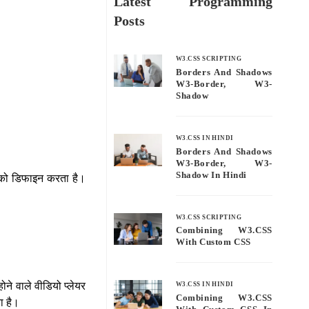
Latest Programming
Posts
W3.CSS SCRIPTING
Borders And Shadows
W3-Border, W3-
Shadow
W3.CSS IN HINDI
Borders And Shadows
W3-Border, W3-
Shadow In Hindi
शन को डिफाइन करता है।
W3.CSS SCRIPTING
Combining W3.CSS
With Custom CSS
ोने वाले वीडियो प्लेयर
W3.CSS IN HINDI
Combining W3.CSS
ता है।