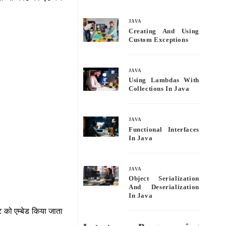
bo
tte
ail
re
ok
r
JAVA
Creating And Using
Custom Exceptions
JAVA
Using Lambdas With
Collections In Java
JAVA
Functional Interfaces
In Java
JAVA
Object Serialization
And Deserialization
In Java
ट को एम्बेड किया जाता