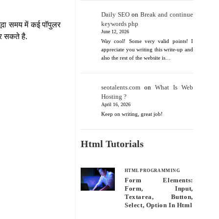
Daily SEO
on
Break and continue
keywords php
ूदा समय में कई पॉपुलर
June 12, 2026
े कर सकते है.
Way cool! Some very valid points! I
appreciate you writing this write-up and
also the rest of the website is…
seotalents.com
on
What Is Web
Hosting ?
April 16, 2026
Keep on writing, great job!
Html Tutorials
HTML PROGRAMMING
Form Elements:
Form, Input,
Textarea, Button,
Select, Option In Html