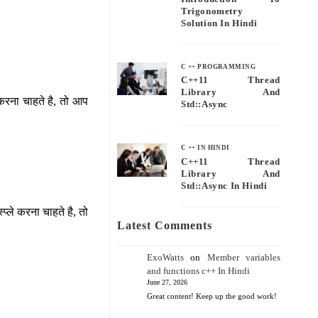
Trigonometry
Solution In Hindi
C ++ PROGRAMMING
C++11 Thread
Library And
 करना चाहते है, तो आप
Std::async
C ++ IN HINDI
C++11 Thread
Library And
Std::async In Hindi
्प्ले करना चाहते है, तो
Latest Comments
ExoWatts
on
Member variables
and functions c++ In Hindi
June 27, 2026
Great content! Keep up the good work!