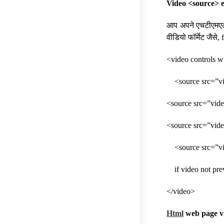
Video <source> e
आप अपने एचटीएमएल व
वीडियो फॉर्मेट जैस
<video controls 
<source src=”vi
<source src=”vide
<source src=”vid
<source src=”v
if video not pre
</video>
Html
web page v