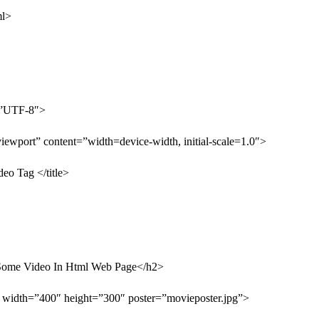
l>
>
”UTF-8″>
port” content=”width=device-width, initial-scale=1.0″>
eo Tag </title>
ome Video In Html Web Page</h2>
width=”400″ height=”300″ poster=”movieposter.jpg”>