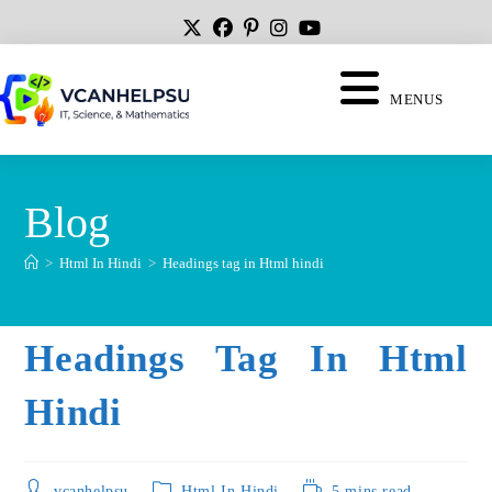
MENUS
Blog
>
Html In Hindi
>
Headings tag in Html hindi
Headings Tag In Html
Hindi
vcanhelpsu
Html In Hindi
5 mins read