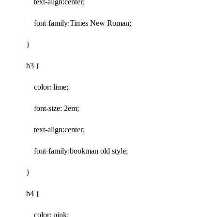
text-align:center;
font-family:Times New Roman;
}
h3 {
color: lime;
font-size: 2em;
text-align:center;
font-family:bookman old style;
}
h4 {
color: pink;