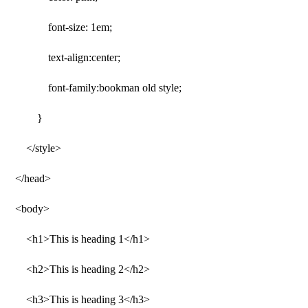
font-size: 1em;
text-align:center;
font-family:bookman old style;
}
</style>
</head>
<body>
<h1>This is heading 1</h1>
<h2>This is heading 2</h2>
<h3>This is heading 3</h3>