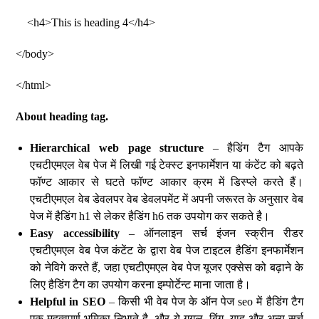
<h4>This is heading 4</h4>
</body>
</html>
About heading tag.
Hierarchical web page structure
– हैडिंग टैग आपके
एचटीएमएल वेब पेज में लिखी गई टेक्स्ट इनफार्मेशन या कंटेंट को बढ़ते
फॉण्ट आकार से घटते फॉण्ट आकार क्रम में डिस्प्ले करते हैं।
एचटीएमएल वेब डेवलपर वेब डेवलपमेंट में अपनी जरूरत के अनुसार वेब
पेज में हैडिंग h1 से लेकर हैडिंग h6 तक उपयोग कर सकते है।
Easy accessibility
– ऑनलाइन सर्च इंजन स्क्रीन रीडर
एचटीएमएल वेब पेज कंटेंट के द्वारा वेब पेज टाइटल हैडिंग इनफार्मेशन
को नेविगे करते हैं, जहा एचटीएमएल वेब पेज यूजर एक्सेस को बढ़ाने के
लिए हैडिंग टैग का उपयोग करना इम्पोर्टेन्ट माना जाता है।
Helpful in SEO
– किसी भी वेब पेज के ऑन पेज seo में हैडिंग टैग
एक महत्वपूर्ण भूमिका निभाते है, और ये गूगल, बिंग, याहू और अन्य सर्च