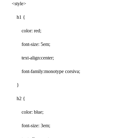
<style>
h1 {
color: red;
font-size: 5em;
text-align:center;
font-family:monotype corsiva;
}
h2 {
color: blue;
font-size: 3em;