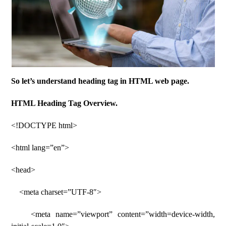
So let’s understand heading tag in HTML web page.
HTML Heading Tag Overview.
<!DOCTYPE html>
<html lang=”en”>
<head>
<meta charset=”UTF-8″>
<meta name=”viewport” content=”width=device-width,