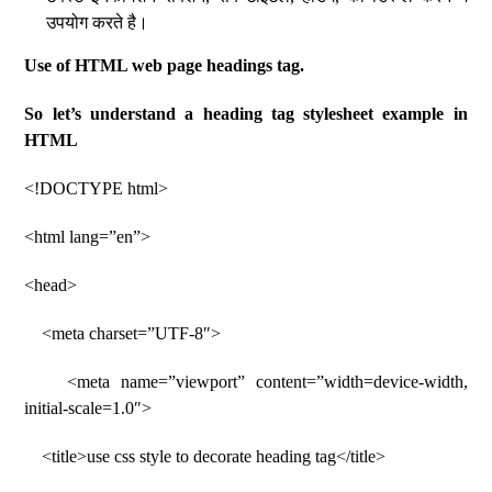
उपयोग करते है।
Use of HTML web page headings tag.
So let’s understand a heading tag stylesheet example in
HTML
<!DOCTYPE html>
<html lang=”en”>
<head>
<meta charset=”UTF-8″>
<meta name=”viewport” content=”width=device-width,
initial-scale=1.0″>
<title>use css style to decorate heading tag</title>