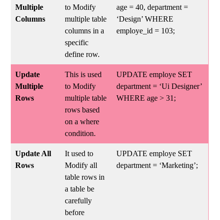
Multiple
to Modify
age = 40, department =
Columns
multiple table
‘Design’ WHERE
columns in a
employe_id = 103;
specific
define row.
Update
This is used
UPDATE employe SET
Multiple
to Modify
department = ‘Ui Designer’
Rows
multiple table
WHERE age > 31;
rows based
on a where
condition.
Update All
It used to
UPDATE employe SET
Rows
Modify all
department = ‘Marketing’;
table rows in
a table be
carefully
before