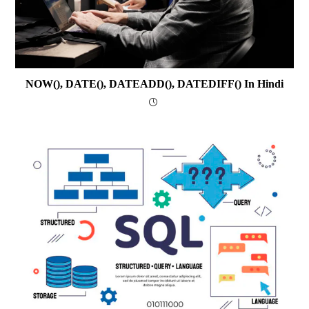
NOW(), DATE(), DATEADD(), DATEDIFF() In Hindi