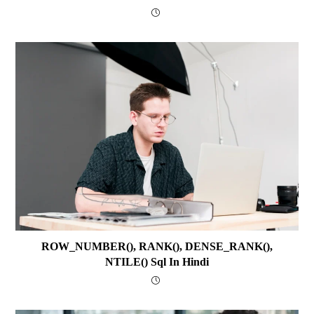
ROW_NUMBER(), RANK(), DENSE_RANK(),
NTILE() Sql In Hindi