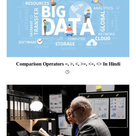
Comparison Operators =, >, <, >=, <=, <> In Hindi