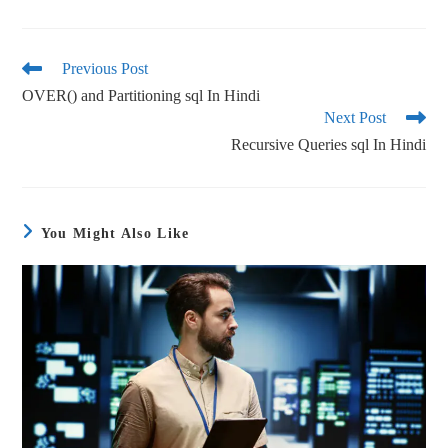
ce
wi
m
ha
bo
tte
ail
re
ok
r
Previous Post
OVER() and Partitioning sql In Hindi
Next Post
Recursive Queries sql In Hindi
You Might Also Like