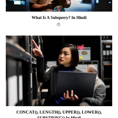
What Is A Subquery? In Hindi
CONCAT(), LENGTH(), UPPER(), LOWER(),
SUBSTRING() In Hindi