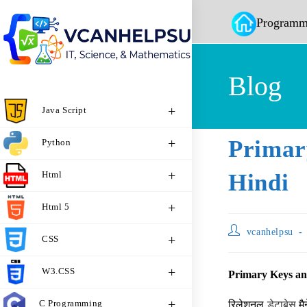
Programm
Blog
Java Script
Primar
Python
Html
Hindi
Html 5
vcanhelpsu
CSS
W3.CSS
Primary Keys an
C Programming
रिलेशनल
डेटाबेस
मै