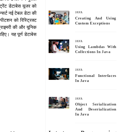
bo
tte
ail
re
्रेंट डेटाबेस यूजर को
ok
r
न्सर्ट नई टेबल डेटा की
JAVA
Creating And Using
रेपीटशन को रिस्ट्रिक्ट
Custom Exceptions
 प्राइमरी की और यूनिक
िए। यह पूर्ण डेटाबेस
JAVA
Using Lambdas With
Collections In Java
JAVA
Functional Interfaces
In Java
JAVA
Object Serialization
And Deserialization
In Java