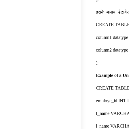
इसके अलावा डेटाबेस
CREATE TABLE t
column1 datatyp
column2 datatype
);
Example of a Un
CREATE TABLE 
employe_id INT
f_name VARCHA
l_name VARCHA