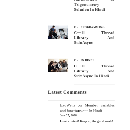
Trigonometry
Solution In Hindi
C ++ PROGRAMMING
C++11 Thread
Library And
Std::async
C ++ IN HINDI
C++11 Thread
Library And
Std::async In Hindi
Latest Comments
ExoWatts
on
Member variables
and functions c++ In Hindi
June 27, 2026
Great content! Keep up the good work!