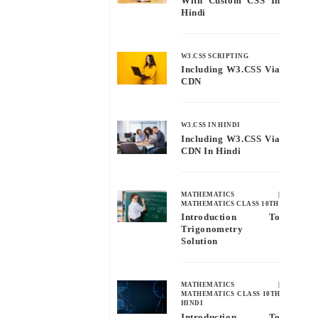
With Custom CSS In
Hindi
W3.CSS SCRIPTING
Including W3.CSS Via
CDN
W3.CSS IN HINDI
Including W3.CSS Via
CDN In Hindi
MATHEMATICS
|
MATHEMATICS CLASS 10TH
Introduction To
Trigonometry
Solution
MATHEMATICS
|
MATHEMATICS CLASS 10TH
HINDI
Introduction To