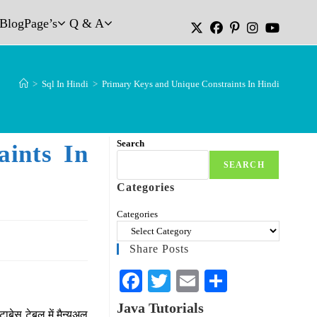
Blog
Page’s
Q & A
>
Sql In Hindi
>
Primary Keys and Unique Constraints In Hindi
Search
ints In
SEARCH
Categories
Categories
Share Posts
Fa
T
E
S
ce
wi
m
ha
Java Tutorials
ाबेस टेबल में मैन्युअल