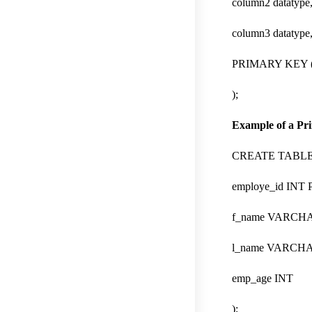
column2 datatype
column3 datatype
PRIMARY KEY (c
);
Example of a Pr
CREATE TABLE 
employe_id INT
f_name VARCHA
l_name VARCHA
emp_age INT
);