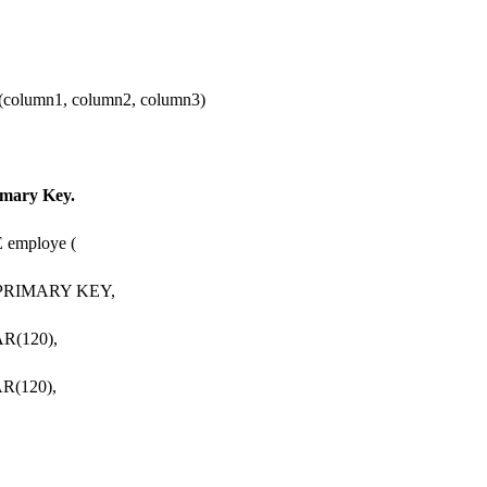
,
,
olumn1, column2, column3)
imary Key.
employe (
 PRIMARY KEY,
R(120),
R(120),