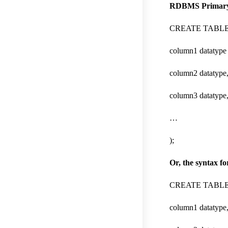
RDBMS Primary
CREATE TABLE t
column1 dataty
column2 datatype
column3 datatype
…
);
Or, the syntax f
CREATE TABLE t
column1 datatype