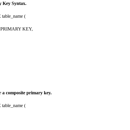
 Key Syntax.
able_name (
pe PRIMARY KEY,
,
,
or a composite primary key.
able_name (
,