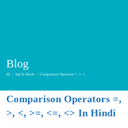
Blog
>
Sql In Hindi
>
Comparison Operators =, >, =,
Comparison Operators =,
>, <, >=, <=, <> In Hindi