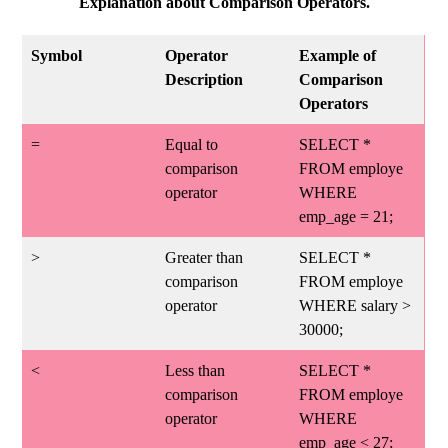
Explanation about Comparison Operators.
Symbol
Operator
Example of
Description
Comparison
Operators
=
Equal to
SELECT *
comparison
FROM employe
operator
WHERE
emp_age = 21;
>
Greater than
SELECT *
comparison
FROM employe
operator
WHERE salary >
30000;
<
Less than
SELECT *
comparison
FROM employe
operator
WHERE
emp_age < 27;