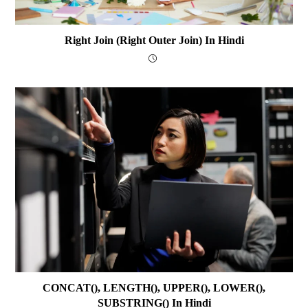
Right Join (Right Outer Join) In Hindi
CONCAT(), LENGTH(), UPPER(), LOWER(),
SUBSTRING() In Hindi