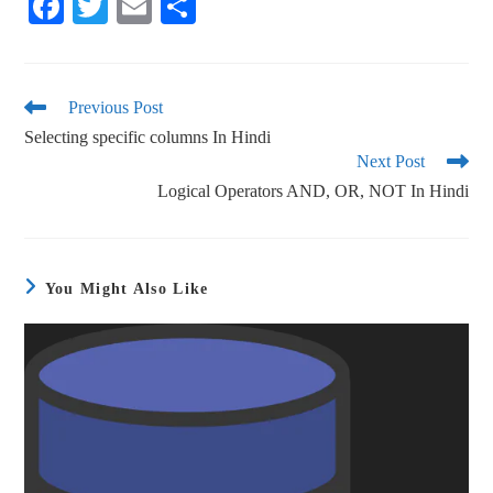
Fa
T
E
S
ce
wi
m
ha
bo
tte
ail
re
ok
r
Previous Post
Selecting specific columns In Hindi
Next Post
Logical Operators AND, OR, NOT In Hindi
You Might Also Like