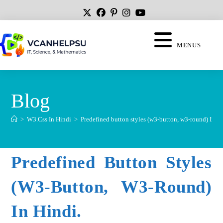
MENUS
Blog
>
W3.Css In Hindi
>
Predefined button styles (w3-button, w3-round) In Hi
Predefined Button Styles
(w3-Button, W3-Round)
In Hindi.