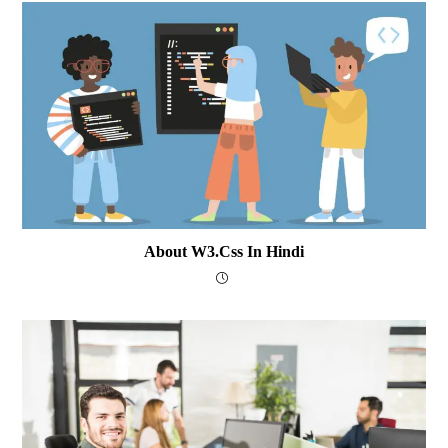
About W3.Css In Hindi