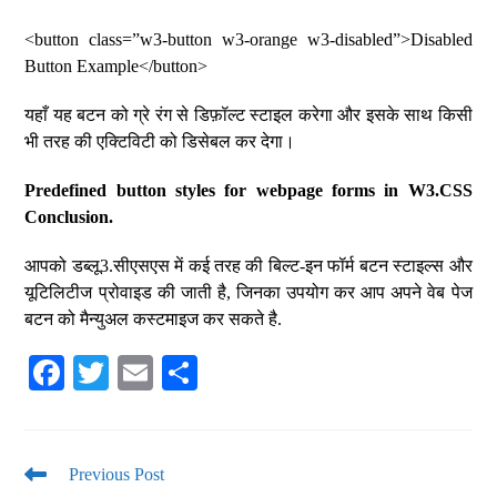
<button class=”w3-button w3-orange w3-disabled”>Disabled
Button Example</button>
यहाँ यह बटन को ग्रे रंग से डिफ़ॉल्ट स्टाइल करेगा और इसके साथ किसी
भी तरह की एक्टिविटी को डिसेबल कर देगा।
Predefined button styles for webpage forms in W3.CSS
Conclusion.
आपको डब्लू3.सीएसएस में कई तरह की बिल्ट-इन फॉर्म बटन स्टाइल्स और
यूटिलिटीज प्रोवाइड की जाती है, जिनका उपयोग कर आप अपने वेब पेज
बटन को मैन्युअल कस्टमाइज कर सकते है.
Fa
T
E
S
ce
wi
m
ha
bo
tte
ail
re
ok
r
Previous Post