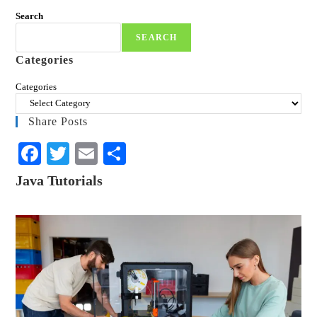
Search
SEARCH
Categories
Categories
Share Posts
Fa
T
E
S
ce
wi
m
ha
Java Tutorials
bo
tte
ail
re
ok
r