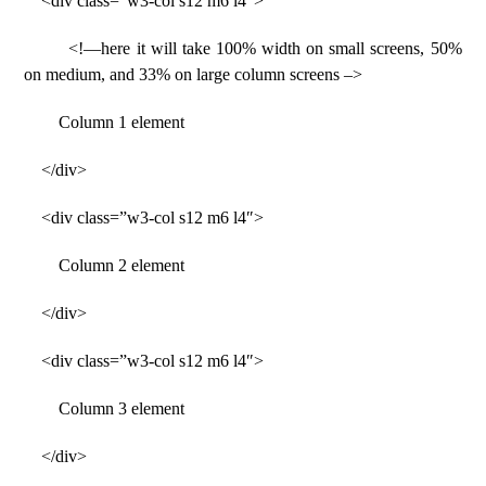
<div class=”w3-col s12 m6 l4″>
<!—here it will take 100% width on small screens, 50%
on medium, and 33% on large column screens –>
Column 1 element
</div>
<div class=”w3-col s12 m6 l4″>
Column 2 element
</div>
<div class=”w3-col s12 m6 l4″>
Column 3 element
</div>