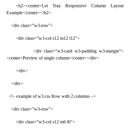
<h2><center>Let Tray Responsive Column Layout
Example</center></h2>
<div class=”w3-row”>
<div class=”w3-col s12 m12 l12″>
<div class=”w3-card w3-padding w3-margin”>
<center>Preview of single column</center></div>
</div>
</div>
<!– example of w3.css Row with 2 columns –>
<div class=”w3-row”>
<div class=”w3-col s12 m6 l6″>