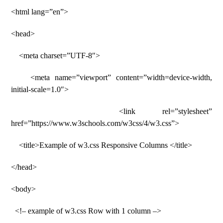
<html lang=”en”>
<head>
<meta charset=”UTF-8″>
<meta name=”viewport” content=”width=device-width,
initial-scale=1.0″>
<link rel=”stylesheet”
href=”https://www.w3schools.com/w3css/4/w3.css”>
<title>Example of w3.css Responsive Columns </title>
</head>
<body>
<!– example of w3.css Row with 1 column –>