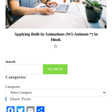
Applying Built-In Animations (w3-Animate-*) In
Hindi.
Search
SEARCH
Categories
Categories
Share Posts
Fa
T
E
S