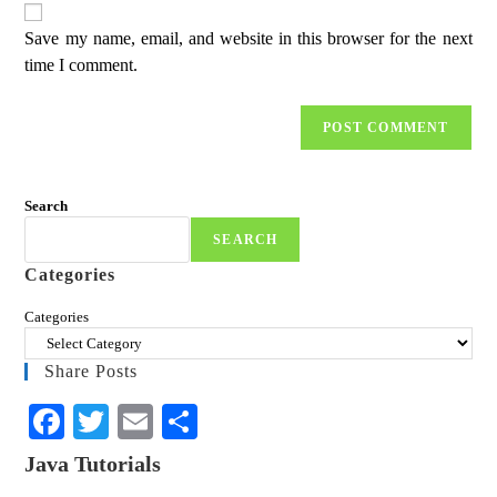
Save my name, email, and website in this browser for the next
time I comment.
Search
SEARCH
Categories
Categories
Share Posts
Fa
T
E
S
ce
wi
m
ha
Java Tutorials
bo
tte
ail
re