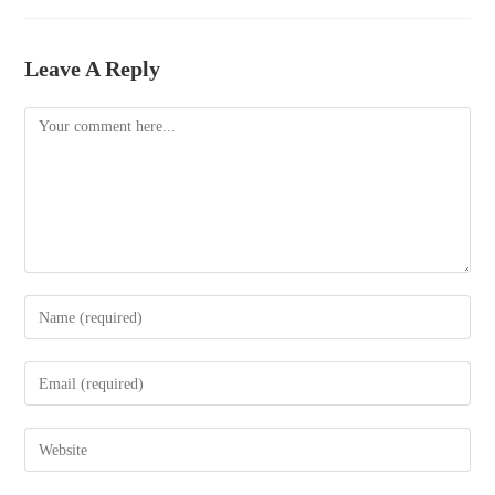
bo
tte
ail
re
ok
r
Leave A Reply