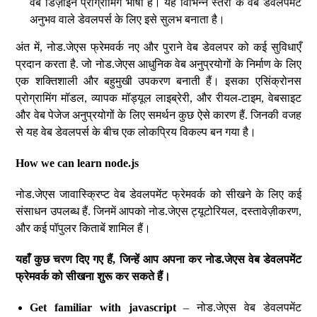
वेब डिज़ाइन प्रोग्रामिंग भाषा है। यह विभिन्न स्तरों के वेब डेवलपमेंट
अनुभव वाले डेवलपर्स के लिए इसे सुलभ बनाता है।
अंत में, नोड.जेएस फ्रेमवर्क नए और पुराने वेब डेवलपर को कई सुविधाएँ
प्रदान करता है. जो नोड.जेएस आधुनिक वेब अनुप्रयोगों के निर्माण के लिए
एक शक्तिशाली और बहुमुखी उपकरण बनाती हैं। इसका एसिंक्रोनस
प्रोग्रामिंग मॉडल, व्यापक मॉड्यूल लाइब्रेरी, और रीयल-टाइम, वेबसाइट
और वेब पेजेज अनुप्रयोगों के लिए समर्थन कुछ ऐसे कारण हैं. जिनकी वजह
से यह वेब डेवलपर्स के बीच एक लोकप्रिय विकल्प बन गया है।
How we can learn node.js
नोड.जेएस जावास्क्रिप्ट वेब डेवलपमेंट फ्रेमवर्क को सीखने के लिए कई
संसाधन उपलब्ध हैं. जिनमें आपको नोड.जेएस ट्यूटोरियल, दस्तावेज़ीकरण,
और कई पॉपुलर किताबें शामिल हैं।
यहाँ
कुछ
चरण
दिए
गए
हैं
,
जिन्हें
आप
अपना
कर
नोड
.
जेएस
वेब
डेवलपमेंट
फ्रेमवर्क
को
सीखना
शुरू
कर
सकते
हैं।
Get familiar with javascript
– नोड.जेएस वेब डेवलपमेंट